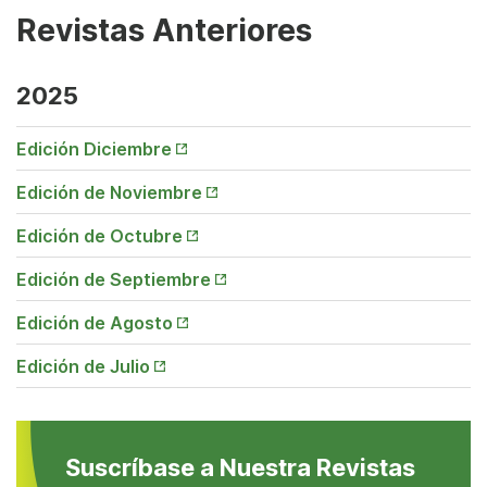
Revistas Anteriores
2025
Opens
Edición Diciembre
in New
Tab
Opens
Edición de Noviembre
in New
Tab
Opens
Edición de Octubre
in New
Tab
Opens
Edición de Septiembre
in New
Tab
Opens
Edición de Agosto
in New
Tab
Opens
Edición de Julio
in New
Tab
Suscríbase a Nuestra Revistas