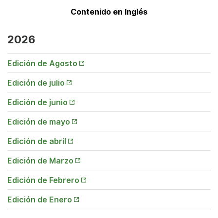
Contenido en Inglés
2026
Opens
Edición de Agosto
in New
Tab
Opens
Edición de julio
in New
Tab
Opens
Edición de junio
in New
Tab
Opens
Edición de mayo
in New
Tab
Opens
Edición de abril
in New
Tab
Opens
Edición de Marzo
in New
Tab
Opens
Edición de Febrero
in New
Tab
Opens
Edición de Enero
in New
Tab