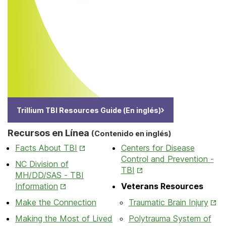
Trillium TBI Resources Guide (En inglés)
Recursos en Línea
(Contenido en inglés)
Opens
Facts About TBI
Centers for Disease
in
Control and Prevention -
NC Division of
New
Opens
TBI
MH/DD/SAS - TBI
Tab
in
Opens
Information
Veterans Resources
New
in
Ope
Make the Connection
Traumatic Brain Injury
Tab
New
in
Making the Most of Lived
Polytrauma System of
Tab
New