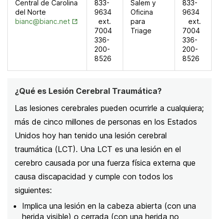
Central de Carolina
833-
Salem y
833-
del Norte
9634
Oficina
9634
Opens in New Tab
bianc@bianc.net
ext.
para
ext.
7004
Triage
7004
336-
336-
200-
200-
8526
8526
¿Qué es Lesión Cerebral Traumática?
Las lesiones cerebrales pueden ocurrirle a cualquiera;
más de cinco millones de personas en los Estados
Unidos hoy han tenido una lesión cerebral
traumática (LCT). Una LCT es una lesión en el
cerebro causada por una fuerza física externa que
causa discapacidad y cumple con todos los
siguientes:
Implica una lesión en la cabeza abierta (con una
herida visible) o cerrada (con una herida no