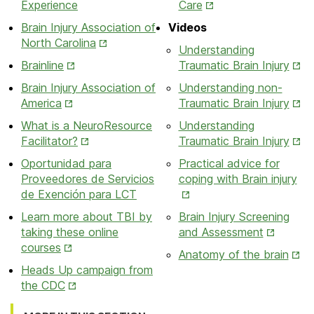
Opens
Experience
Care
Tab
in
Brain Injury Association of
Videos
New
Opens
North Carolina
Understanding
Tab
in
Opens
Ope
Brainline
Traumatic Brain Injury
New
in
in
Brain Injury Association of
Understanding non-
Tab
New
New
Opens
Ope
America
Traumatic Brain Injury
Tab
Tab
in
in
What is a NeuroResource
Understanding
New
New
Opens
Ope
Facilitator?
Traumatic Brain Injury
Tab
Tab
in
in
Oportunidad para
Practical advice for
New
New
Op
Proveedores de Servicios
coping with Brain injury
Tab
Tab
in
de Exención para LCT
Ne
Learn more about TBI by
Brain Injury Screening
Ta
Opens
taking these online
and Assessment
Opens
in
courses
Ope
Anatomy of the brain
in
New
in
Heads Up campaign from
New
Tab
Opens
New
the CDC
Tab
in
Tab