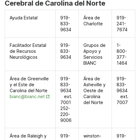
Cerebral de Carolina del Norte
Ayuda Estatal
919-
Área de
919-
833-
Charlotte
241-
9634
7674
Facilitador Estatal
919-
Grupos de
1-
de Recursos
833-
Apoyo y
800-
Neurológicos
9634
Servicios
377-
BIANC
1464
Área de Greenville
919-
Área de
919-
y el Este de
833-
Asheville y
833-
Carolina del Norte
9634
Oeste de
9634
Opens in New Tab
bianc@bianc.net
ext.
Carolina
ext.
7001
del Norte
7007
252-
220-
9006
Área de Raleigh y
919-
winston-
919-