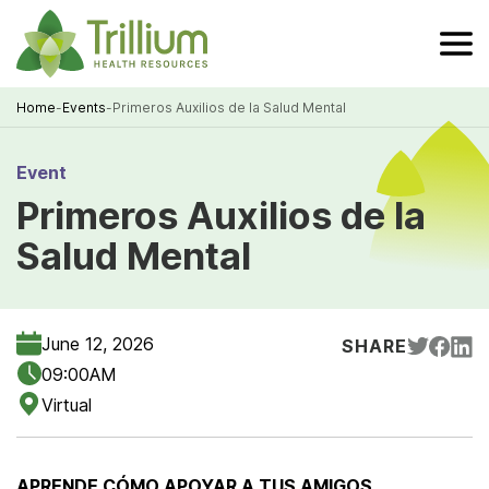
Skip
to
Main
Content
Home
-
Events
-
Primeros Auxilios de la Salud Mental
Breadcrumb
Event
Primeros Auxilios de la
Salud Mental
June 12, 2026
SHARE
09:00AM
Virtual
APRENDE CÓMO APOYAR A TUS AMIGOS,